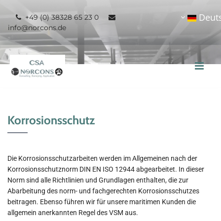
Zum Inhalt springen
Deut
+49 (0) 38328 65 23 0


info@norcons.de
Korrosionsschutz
Die Korrosionsschutzarbeiten werden im Allgemeinen nach der
Korrosionsschutznorm DIN EN ISO 12944 abgearbeitet. In dieser
Norm sind alle Richtlinien und Grundlagen enthalten, die zur
Abarbeitung des norm- und fachgerechten Korrosionsschutzes
beitragen. Ebenso führen wir für unsere maritimen Kunden die
allgemein anerkannten Regel des VSM aus.