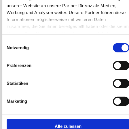
Zertifizierungen und Anwendungen von Normen und
unserer Website an unsere Partner für soziale Medien,
Regeln der Technik
Werbung und Analysen weiter. Unsere Partner führen diese
Informationen möglicherweise mit weiteren Daten
DIN EN ISO 9001:2015
zusammen, die Sie ihnen bereitgestellt haben oder die sie im
Rahmen Ihrer Nutzung der Dienste gesammelt haben.
DIN EN ISO 12944
Einwilligungsauswahl
Notwendig
DIN EN ISO 8503
Präferenzen
Frosio Inspektoren
Kolonnenführer mit KOR Schein
Statistiken
TRGS 519
Marketing
TRGS 521
Alle zulassen
Offshore